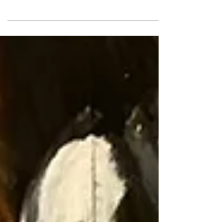
Waar moet je op letten bij een 3D schildering en wat
kun je het beste doen om het 3d effect zo goed
mogelijk tot z'n recht te laten komen?