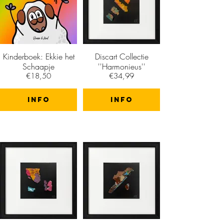
Kinderboek: Ekkie het
Discart Collectie
Schaapje
''Harmonieus''
€18,50
€34,99
info
info