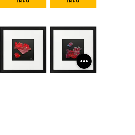
info
info
Discart Collectie
Discart Collectie
''Moed''
''Volhardend''
€34,99
€34,99
info
info