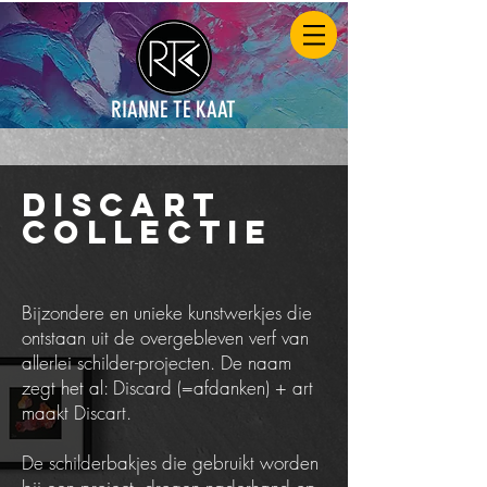
RIANNE TE KAAT
Discart
collectie
Bijzondere en unieke kunstwerkjes die
ontstaan uit de overgebleven verf van
allerlei schilder-projecten. De naam
zegt het al: Discard (=afdanken) + art
maakt Discart.
De schilderbakjes die gebruikt worden