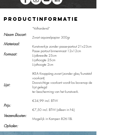
Productinformatie
''Volhardend''
Naam Discart:
Zwart aquarelpapier 300gr
Materiaal:
Kunstwerkje zonder passe-partout 21x23cm
Passe partout binnenmaat 12x12cm
Formaat:
Lijstbreedte 25cm
Lijsthoogte 25cm
Lijsthoogte 2cm
IKEA Knoppäng zwart (zonder glas/kunststof
voorkant)
Doorzichtige voorkant wordt los bovenop de
Lijst:
lijst gelegd
ter bescherming van het kunstwerk.
€34,99 incl. BTW
Prijs:
€7,50 incl. BTW (alleen in NL)
Verzendkosten:
Mogelijk in Kampen 8261BL
Ophalen: