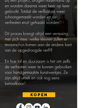
bij een project, drogen naderhand op
en worden daarna weer keer op keer
gebruikt. Totdat de verfbakjes weer
schoongemaakt worden en de
verfresten eruit gehaald worden.
Dit proces brengt altijd een verassing
met zich mee: welke kleuren zullen er
tevoorschijn komen aan de andere kant
van de opgedroogde verf!?
En hoe tof en duurzaam is het om zelfs
de verfresten weer te kunnen gebruiken
voor handgemaakte kunstwerkjes. Ze
zijn altijd uniek en ook nog eens
betaalbaar!
kopen